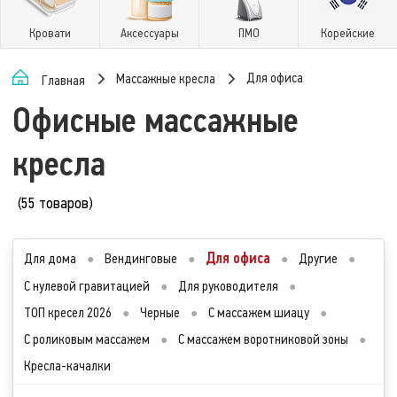
Кровати
Аксессуары
ПМО
Корейские
Для офиса
Массажные кресла
Главная
Офисные массажные
кресла
(55 товаров)
Для офиса
Для дома
●
Вендинговые
●
●
Другие
●
С нулевой гравитацией
●
Для руководителя
●
ТОП кресел 2026
●
Черные
●
С массажем шиацу
●
С роликовым массажем
●
С массажем воротниковой зоны
●
Кресла-качалки