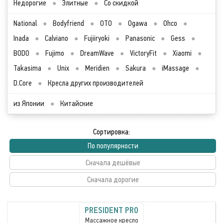
Недорогие
●
Элитные
●
Со скидкой
National
●
Bodyfriend
●
OTO
●
Ogawa
●
Ohco
●
Inada
●
Calviano
●
Fujiiryoki
●
Panasonic
●
Gess
●
BODO
●
Fujimo
●
DreamWave
●
VictoryFit
●
Xiaomi
●
Takasima
●
Unix
●
Meridien
●
Sakura
●
iMassage
●
D.Core
●
Кресла других производителей
из Японии
●
Китайские
Сортировка:
По популярности
Сначала дешёвые
Сначала дорогие
PRESIDENT PRO
Массажное кресло