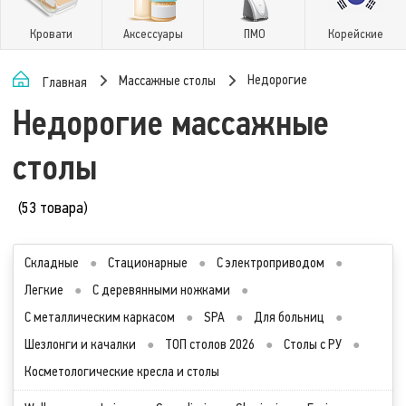
Кровати
Аксессуары
ПМО
Корейские
Недорогие
Массажные столы
Главная
Недорогие массажные
столы
(53 товара)
Складные
●
Стационарные
●
С электроприводом
●
Легкие
●
С деревянными ножками
●
С металлическим каркасом
●
SPA
●
Для больниц
●
Шезлонги и качалки
●
ТОП столов 2026
●
Столы с РУ
●
Косметологические кресла и столы