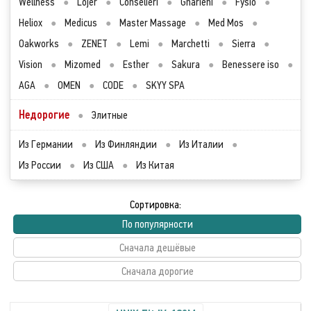
Wellness
●
Lojer
●
Conselieri
●
Gharieni
●
Fysio
●
Heliox
●
Medicus
●
Master Massage
●
Med Mos
●
Oakworks
●
ZENET
●
Lemi
●
Marchetti
●
Sierra
●
Vision
●
Mizomed
●
Esther
●
Sakura
●
Benessere iso
●
AGA
●
OMEN
●
CODE
●
SKYY SPA
Недорогие
●
Элитные
Из Германии
●
Из Финляндии
●
Из Италии
●
Из России
●
Из США
●
Из Китая
Сортировка:
По популярности
Сначала дешёвые
Сначала дорогие