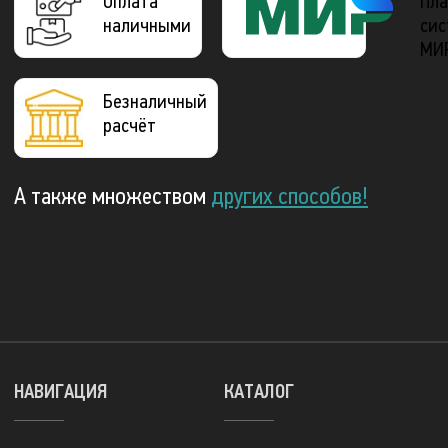
Оплата
Пла
наличными
сис
МИ
Безналичный
расчёт
А также множеством
других способов!
НАВИГАЦИЯ
КАТАЛОГ