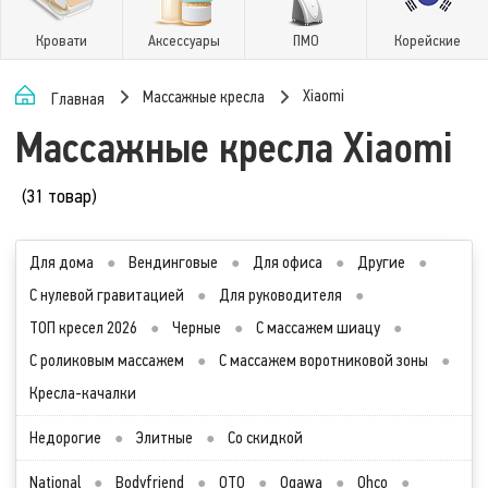
Кровати
Аксессуары
ПМО
Корейские
Xiaomi
Массажные кресла
Главная
Массажные кресла Xiaomi
(31 товар)
Для дома
●
Вендинговые
●
Для офиса
●
Другие
●
С нулевой гравитацией
●
Для руководителя
●
ТОП кресел 2026
●
Черные
●
С массажем шиацу
●
С роликовым массажем
●
С массажем воротниковой зоны
●
Кресла-качалки
Недорогие
●
Элитные
●
Со скидкой
National
●
Bodyfriend
●
OTO
●
Ogawa
●
Ohco
●