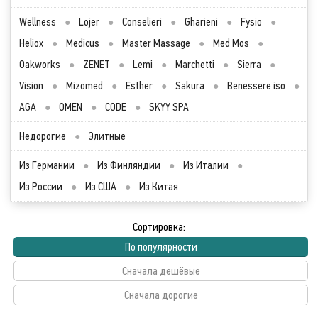
Wellness
●
Lojer
●
Conselieri
●
Gharieni
●
Fysio
●
Heliox
●
Medicus
●
Master Massage
●
Med Mos
●
Oakworks
●
ZENET
●
Lemi
●
Marchetti
●
Sierra
●
Vision
●
Mizomed
●
Esther
●
Sakura
●
Benessere iso
●
AGA
●
OMEN
●
CODE
●
SKYY SPA
Недорогие
●
Элитные
Из Германии
●
Из Финляндии
●
Из Италии
●
Из России
●
Из США
●
Из Китая
Сортировка:
По популярности
Сначала дешёвые
Сначала дорогие