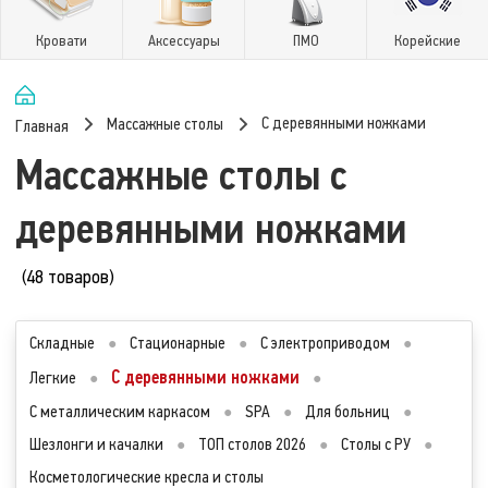
Кровати
Аксессуары
ПМО
Корейские
С деревянными ножками
Массажные столы
Главная
Массажные столы с
деревянными ножками
(48 товаров)
Складные
●
Стационарные
●
С электроприводом
●
С деревянными ножками
Легкие
●
●
С металлическим каркасом
●
SPA
●
Для больниц
●
Шезлонги и качалки
●
ТОП столов 2026
●
Столы с РУ
●
Косметологические кресла и столы