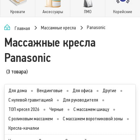
Кровати
Аксессуары
ПМО
Корейские
Panasonic
Массажные кресла
Главная
Массажные кресла
Panasonic
(3 товара)
Для дома
●
Вендинговые
●
Для офиса
●
Другие
●
С нулевой гравитацией
●
Для руководителя
●
ТОП кресел 2026
●
Черные
●
С массажем шиацу
●
С роликовым массажем
●
С массажем воротниковой зоны
●
Кресла-качалки