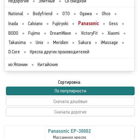
Недорогие
●
Элитные
●
Со скидкой
National
●
Bodyfriend
●
OTO
●
Ogawa
●
Ohco
●
Panasonic
Inada
●
Calviano
●
Fujiiryoki
●
●
Gess
●
BODO
●
Fujimo
●
DreamWave
●
VictoryFit
●
Xiaomi
●
Takasima
●
Unix
●
Meridien
●
Sakura
●
iMassage
●
D.Core
●
Кресла других производителей
из Японии
●
Китайские
Сортировка:
По популярности
Сначала дешёвые
Сначала дорогие
Panasonic EP-30002
Массажное кресло