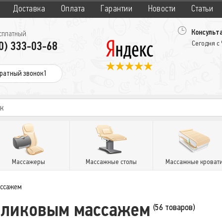
Доставка
Оплата
Гарантии
Новости
Статьи
Консульта
сплатный
0) 333-03-68
Сегодня с
ратный звонок1
Массажеры
Массажные столы
Массажные кроват
ассажем
оликовым массажем
(56 товаров)