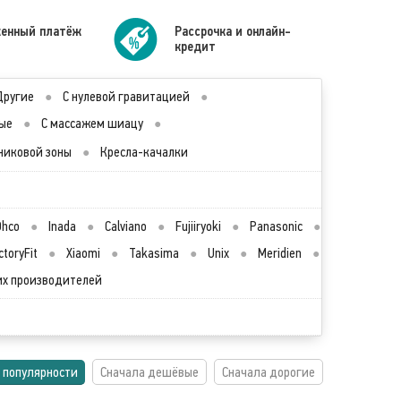
енный платёж
Рассрочка и онлайн-
кредит
Другие
●
С нулевой гравитацией
●
ые
●
С массажем шиацу
●
никовой зоны
●
Кресла-качалки
Ohco
●
Inada
●
Calviano
●
Fujiiryoki
●
Panasonic
●
ctoryFit
●
Xiaomi
●
Takasima
●
Unix
●
Meridien
●
их производителей
 популярности
Сначала дешёвые
Сначала дорогие