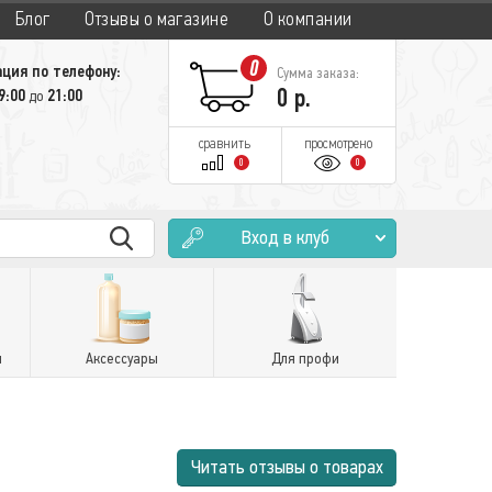
Блог
Отзывы о магазине
О компании
0
ция по телефону:
Сумма заказа:
0
р.
9:00
21:00
до
сравнить
просмотрено
0
0
Вход в клуб
и
Аксессуары
Для профи
Читать отзывы о товарах