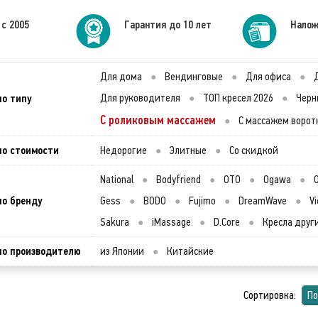
 с 2005
Гарантия до 10 лет
Налож
Для дома
●
Вендинговые
●
Для офиса
●
по типу
Для руководителя
●
ТОП кресел 2026
●
Черн
С роликовым массажем
●
С массажем ворот
по стоимости
Недорогие
●
Элитные
●
Со скидкой
National
●
Bodyfriend
●
OTO
●
Ogawa
●
по бренду
Gess
●
BODO
●
Fujimo
●
DreamWave
●
Vi
Sakura
●
iMassage
●
D.Core
●
Кресла друг
по производителю
из Японии
●
Китайские
Сортировка:
По