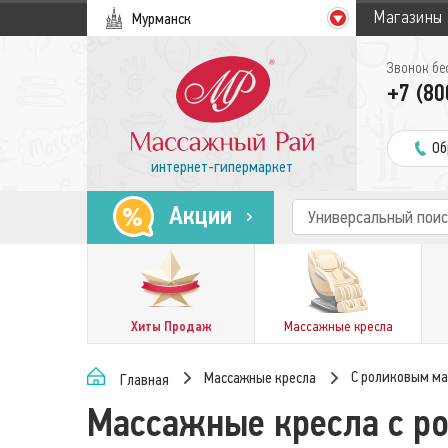
Магазины
Мурманск
Звонок бе
+7 (80
Об
интернет-гипермаркет
Акции
Хиты Продаж
Массажные кресла
С роликовым м
Массажные кресла
Главная
Массажные кресла с р