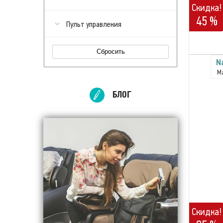
Скидка!
45 %
Пульт управления
Сбросить
N
М
БЛОГ
Скидка!