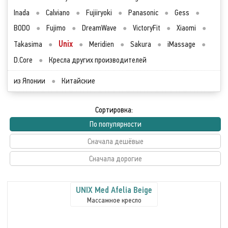
Inada
●
Calviano
●
Fujiiryoki
●
Panasonic
●
Gess
●
BODO
●
Fujimo
●
DreamWave
●
VictoryFit
●
Xiaomi
●
Unix
Takasima
●
●
Meridien
●
Sakura
●
iMassage
●
D.Core
●
Кресла других производителей
из Японии
●
Китайские
Сортировка:
По популярности
Сначала дешёвые
Сначала дорогие
UNIX Med Afelia Beige
Массажное кресло