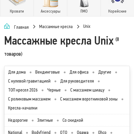
Кровати
Аксессуары
ПМО
Корейские
Unix
Массажные кресла
Главная
Массажные кресла Unix
(8
товаров)
Для дома
●
Вендинговые
●
Для офиса
●
Другие
●
С нулевой гравитацией
●
Для руководителя
●
ТОП кресел 2026
●
Черные
●
С массажем шиацу
●
С роликовым массажем
●
С массажем воротниковой зоны
●
Кресла-качалки
Недорогие
●
Элитные
●
Со скидкой
National
●
Bodyfriend
●
OTO
●
Ogawa
●
Ohco
●