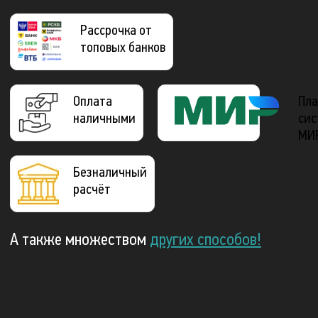
Рассрочка от
топовых банков
Оплата
Пла
наличными
сис
МИ
Безналичный
расчёт
А также множеством
других способов!