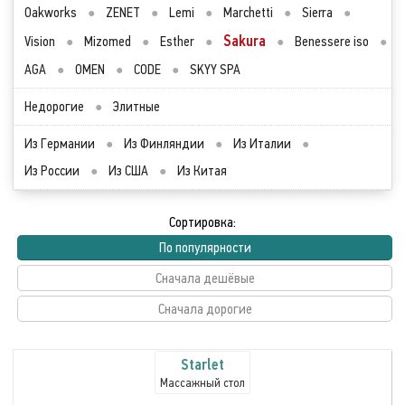
Oakworks
●
ZENET
●
Lemi
●
Marchetti
●
Sierra
●
Sakura
Vision
●
Mizomed
●
Esther
●
●
Benessere iso
●
AGA
●
OMEN
●
CODE
●
SKYY SPA
Недорогие
●
Элитные
Из Германии
●
Из Финляндии
●
Из Италии
●
Из России
●
Из США
●
Из Китая
Сортировка:
По популярности
Сначала дешёвые
Сначала дорогие
Starlet
Массажный стол