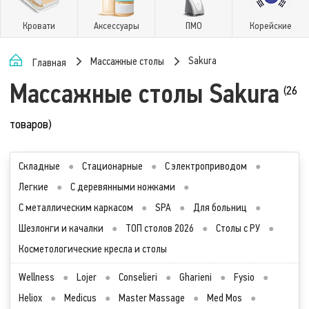
Кровати
Аксессуары
ПМО
Корейские
Sakura
Массажные столы
Главная
Массажные столы Sakura
(26
товаров)
Складные
●
Стационарные
●
С электроприводом
●
Легкие
●
С деревянными ножками
●
С металлическим каркасом
●
SPA
●
Для больниц
●
Шезлонги и качалки
●
ТОП столов 2026
●
Столы с РУ
●
Косметологические кресла и столы
Wellness
●
Lojer
●
Conselieri
●
Gharieni
●
Fysio
●
Heliox
●
Medicus
●
Master Massage
●
Med Mos
●