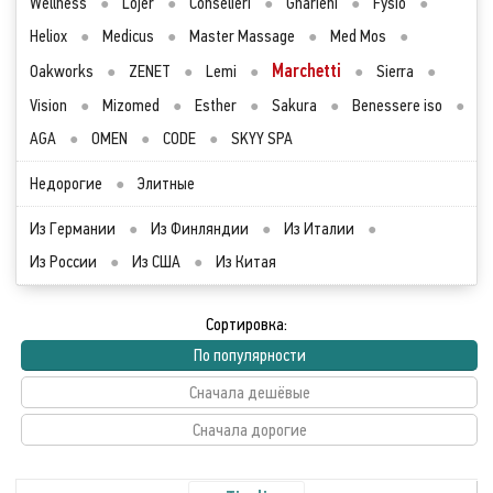
Wellness
●
Lojer
●
Conselieri
●
Gharieni
●
Fysio
●
Heliox
●
Medicus
●
Master Massage
●
Med Mos
●
Marchetti
Oakworks
●
ZENET
●
Lemi
●
●
Sierra
●
Vision
●
Mizomed
●
Esther
●
Sakura
●
Benessere iso
●
AGA
●
OMEN
●
CODE
●
SKYY SPA
Недорогие
●
Элитные
Из Германии
●
Из Финляндии
●
Из Италии
●
Из России
●
Из США
●
Из Китая
Сортировка:
По популярности
Сначала дешёвые
Сначала дорогие