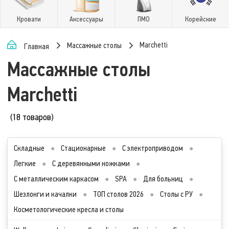
Кровати
Аксессуары
ПМО
Корейские
Marchetti
Массажные столы
Главная
Массажные столы
Marchetti
(18 товаров)
Складные
●
Стационарные
●
С электроприводом
●
Легкие
●
С деревянными ножками
●
С металлическим каркасом
●
SPA
●
Для больниц
●
Шезлонги и качалки
●
ТОП столов 2026
●
Столы с РУ
●
Косметологические кресла и столы