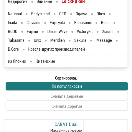
Со скидкой
Недорогие
●
Элитные
●
National
●
Bodyfriend
●
OTO
●
Ogawa
●
Ohco
●
Inada
●
Calviano
●
Fujiiryoki
●
Panasonic
●
Gess
●
BODO
●
Fujimo
●
DreamWave
●
VictoryFit
●
Xiaomi
●
Takasima
●
Unix
●
Meridien
●
Sakura
●
iMassage
●
D.Core
●
Кресла других производителей
из Японии
●
Китайские
Сортировка:
По популярности
Сначала дешёвые
Сначала дорогие
CARAT Dual
Массажное кресло