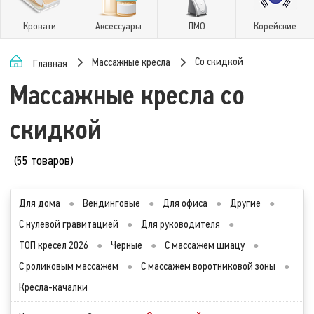
Кровати
Аксессуары
ПМО
Корейские
Со скидкой
Массажные кресла
Главная
Массажные кресла со
скидкой
(55 товаров)
Для дома
●
Вендинговые
●
Для офиса
●
Другие
●
С нулевой гравитацией
●
Для руководителя
●
ТОП кресел 2026
●
Черные
●
С массажем шиацу
●
С роликовым массажем
●
С массажем воротниковой зоны
●
Кресла-качалки