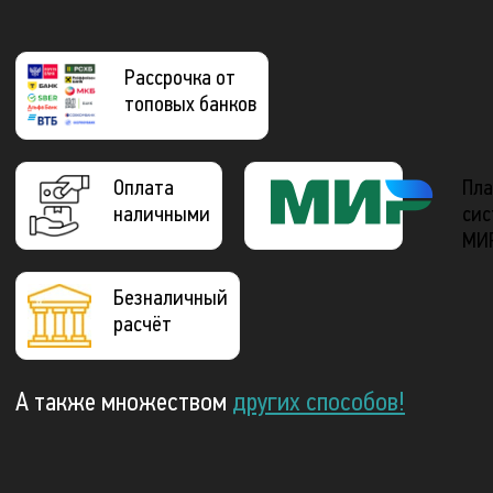
Рассрочка от
топовых банков
Оплата
Пла
наличными
сис
МИ
Безналичный
расчёт
А также множеством
других способов!