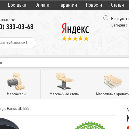
Доставка
Оплата
Гарантии
Новости
Статьи
Консульта
сплатный
0) 333-03-68
Сегодня с
ратный звонок1
Массажеры
Массажные столы
Массажные кроват
gic Hands 4D 555