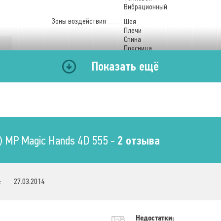
Вибрационный
Зоны воздействия
Шея
Плечи
Спина
Поясница
Ягодицы
Показать ещё
Бёдра
Вес
Брутто (с упаковкой)
12 кг.
 MP Magic Hands 4D 555 -
2 отзыва
Роликовый массаж
Зоны воздействия
Плечи
Шея
Спина
:
27.03.2014
Поясница
Количество массажных
головок
4 шт.
Недостатки: