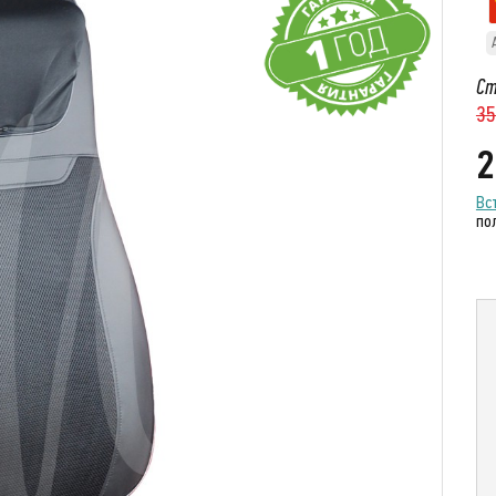
Ст
35
2
Вс
по