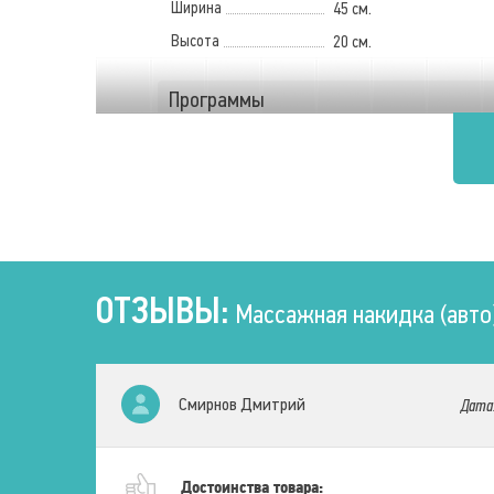
Ширина
45 см.
Высота
20 см.
Программы
Количество
автоматических
программ
3 шт.
Таймер
15 мин
Типы программ
Вся область спины
Нижняя область спины
Верхняя область спины
ОТЗЫВЫ:
Массажная накидка (авто)
Питание
Режим работы
Смирнов Дмитрий
От прикуривателя
Дата
От розетки
Мощность
48 Вт.
Напряжение
Достоинства товара:
12 В