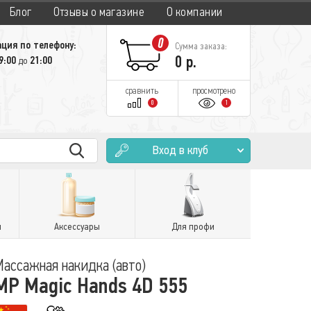
Блог
Отзывы о магазине
О компании
0
ция по телефону:
Сумма заказа:
0
р.
9:00
21:00
до
сравнить
просмотрено
0
1
Вход в клуб
и
Аксессуары
Для профи
Массажная накидка (авто)
MP Magic Hands 4D 555