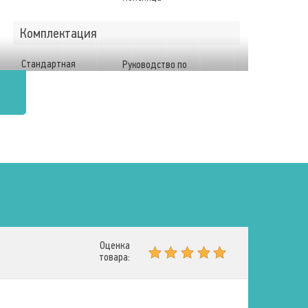
Комплектация
Стандартная
Руководство по
комплектация
эксплуатации
Функции
Подогрев
Эффект массажа
Общеоздоравливающий
Оценка
товара: