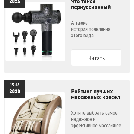
Что такое
2024
перкуссионный
массажер и как им
правильно
А также
пользоваться
история появления
этого вида
массажеров и советы по
выбору конкретной
модели
Читать
15.04
Рейтинг лучших
2020
массажных кресел
- 2020
Хотите выбрать самое
надежное и
эффективное массажное
кресло? Мы