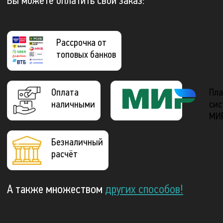
Вы можете оплатить свой заказ:
Рассрочка от
топовых банков
Оплата
Пла
наличными
сис
МИ
Безналичный
расчёт
А также множеством
других способов!