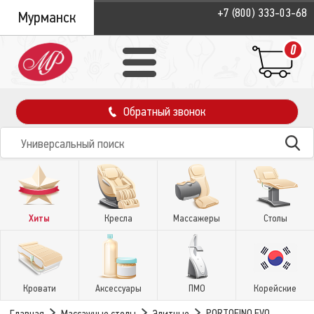
+7 (800) 333-03-68
Мурманск
0
Обратный звонок
Хиты
Кресла
Массажеры
Столы
Кровати
Аксессуары
ПМО
Корейские
PORTOFINO EVO