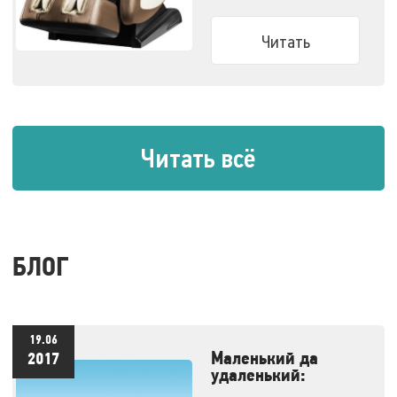
решили облегчить вам
задачу.
Читать
Читать всё
БЛОГ
19.06
Маленький да
2017
удаленький:
массажеры,