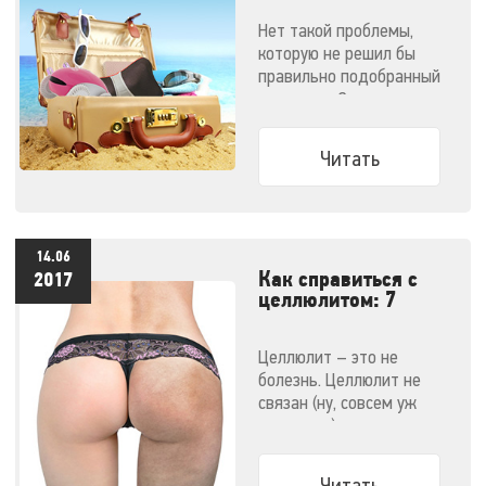
незаменимые в
Нет такой проблемы,
отпуске
которую не решил бы
правильно подобранный
массажер. Эти
компактные малютки
поместятся даже в
Читать
ручную кладь и не
дадут испортить
отпуск!
14.06
Как справиться с
2017
целлюлитом: 7
эффективных
методов
Целлюлит – это не
болезнь. Целлюлит не
связан (ну, совсем уж
напрямую) с ожирением.
Узнайте все о способах
победить целлюлит.
Читать