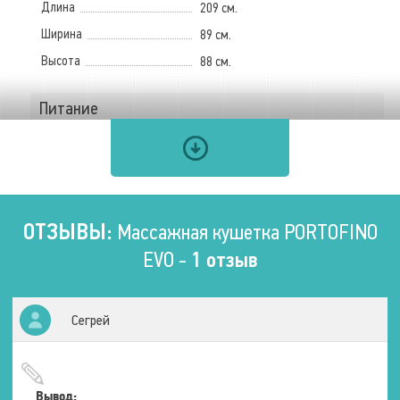
Длина
209 см.
Ширина
89 см.
Высота
88 см.
Питание
Напряжение
230 В
Частота
50 – 60 Гц.
ОТЗЫВЫ:
Массажная кушетка PORTOFINO
Вес
EVO -
1 отзыв
Нетто (без упаковки)
100 кг.
Брутто (с упаковкой)
116 кг.
Сегрей
Размеры ложа
Вывод:
Длина