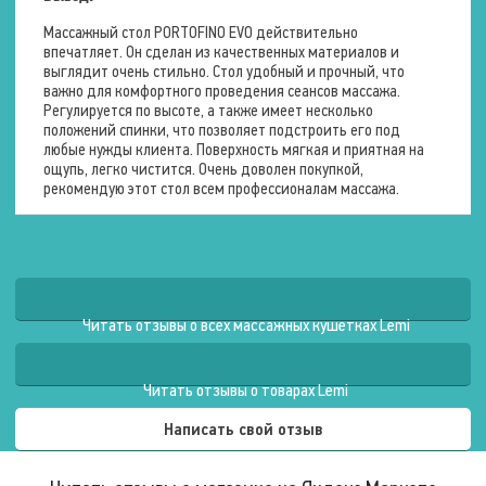
202 см.
Ширина
Массажный стол PORTOFINO EVO действительно
74 см.
впечатляет. Он сделан из качественных материалов и
Высота
До 12 см
выглядит очень стильно. Стол удобный и прочный, что
важно для комфортного проведения сеансов массажа.
Регулируется по высоте, а также имеет несколько
положений спинки, что позволяет подстроить его под
Условия эксплуатации
любые нужды клиента. Поверхность мягкая и приятная на
ощупь, легко чистится. Очень доволен покупкой,
рекомендую этот стол всем профессионалам массажа.
Максимальный вес
пользователя
200 кг.
Читать отзывы о всех массажных кушетках Lemi
Читать отзывы о товарах Lemi
Написать свой отзыв