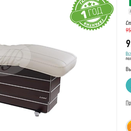
Ст
95
9
Вс
по
Вы
Пр