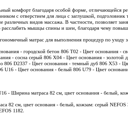
ьный комфорт благодаря особой форме, отличающейся р
иком с отверстием для лица с заглушкой, подголовник т
е различных видов массажа. В частности, позволяет заня
 расслабить мышцы спины и шеи, благодаря чему повыш
номичный матрас для выполнения процедур по уходу за
ования - городской бетон 806 T02 - Цвет основания - све
ания - сосна серый 806 X04 - Цвет основания - золотой 
о 806 D2337 - Цвет основания - темный дуб 806 X53 - Цв
06 U16 - Цвет основания - белый 806 U79 - Цвет основан
U16 - Ширина матраса 82 см, цвет основания - белый, к
са 82 см, цвет основаия - белый, кожзам: серый NEFOS 
NEFOS 1182.