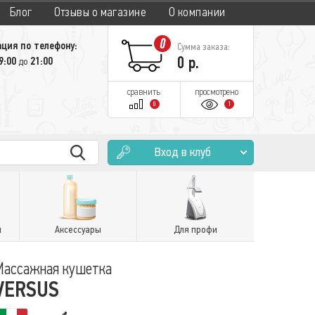
Блог
Отзывы о магазине
О компании
0
ция по телефону:
Сумма заказа:
0
р.
9:00
21:00
до
сравнить
просмотрено
0
1
Вход в клуб
и
Аксессуары
Для профи
Массажная кушетка
VERSUS