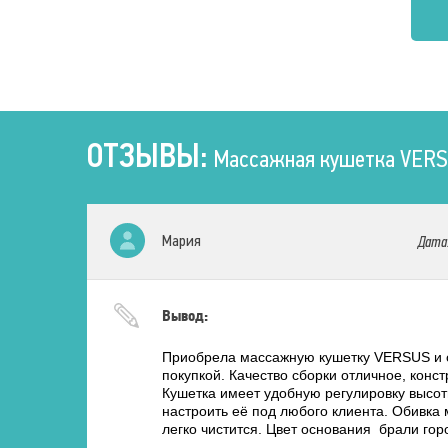
Напряжение
230 В
Частота
50 – 60 Гц.
ОТЗЫВЫ:
Массажная кушетка VERS
Мария
Дата
Вывод:
Приобрела массажную кушетку VERSUS и о
покупкой. Качество сборки отличное, конст
Кушетка имеет удобную регулировку высоты
настроить её под любого клиента. Обивка 
легко чистится. Цвет основания брали гор