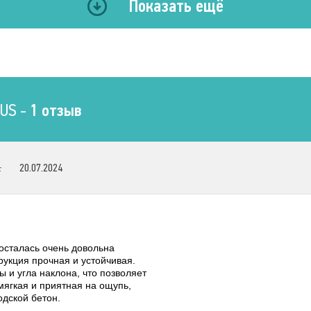
Показать ещё
Ширина
74 см.
Высота
До 12 см
US -
1 отзыв
:
20.07.2024
сталась очень довольна
рукция прочная и устойчивая.
 и угла наклона, что позволяет
мягкая и приятная на ощупь,
одской бетон.